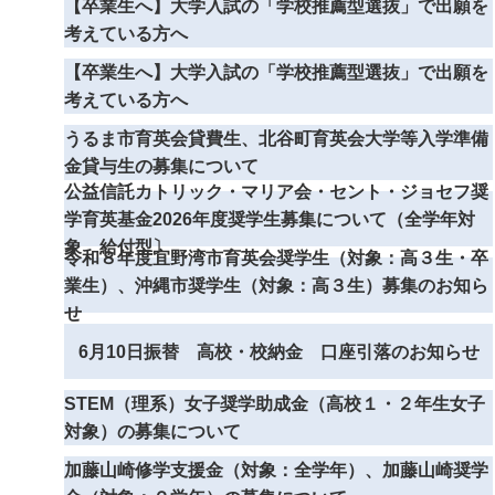
【卒業生へ】大学入試の「学校推薦型選抜」で出願を
考えている方へ
【卒業生へ】大学入試の「学校推薦型選抜」で出願を
考えている方へ
うるま市育英会貸費生、北谷町育英会大学等入学準備
金貸与生の募集について
公益信託カトリック・マリア会・セント・ジョセフ奨
学育英基金2026年度奨学生募集について（全学年対
象 給付型〕
令和８年度宜野湾市育英会奨学生（対象：高３生・卒
業生）、沖縄市奨学生（対象：高３生）募集のお知ら
せ
6月10日振替 高校・校納金 口座引落のお知らせ
STEM（理系）女子奨学助成金（高校１・２年生女子
対象）の募集について
加藤山崎修学支援金（対象：全学年）、加藤山崎奨学