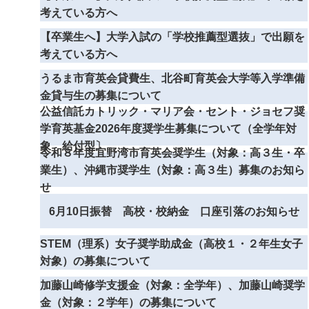
考えている方へ
【卒業生へ】大学入試の「学校推薦型選抜」で出願を
考えている方へ
うるま市育英会貸費生、北谷町育英会大学等入学準備
金貸与生の募集について
公益信託カトリック・マリア会・セント・ジョセフ奨
学育英基金2026年度奨学生募集について（全学年対
象 給付型〕
令和８年度宜野湾市育英会奨学生（対象：高３生・卒
業生）、沖縄市奨学生（対象：高３生）募集のお知ら
せ
6月10日振替 高校・校納金 口座引落のお知らせ
STEM（理系）女子奨学助成金（高校１・２年生女子
対象）の募集について
加藤山崎修学支援金（対象：全学年）、加藤山崎奨学
金（対象：２学年）の募集について