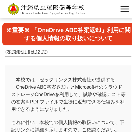
※重要※ 「OneDrive ABC答案返却」利用に関
する個人情報の取り扱いについて
(
2023年6月 9日 12:27
)
本校では、ゼッタリンクス株式会社が提供する
「
OneDrive ABC
答案返却」と
Microsoft
社のクラウド
ストレージ
OneDrive
を利用して、試験や確認テスト等
の答案を
PDF
ファイルで生徒に返却できる仕組みを利
用できるようになりました。
これに伴い、本校での個人情報の取扱いについて、下
記リンクに詳細を示しますので、ご確認ください。