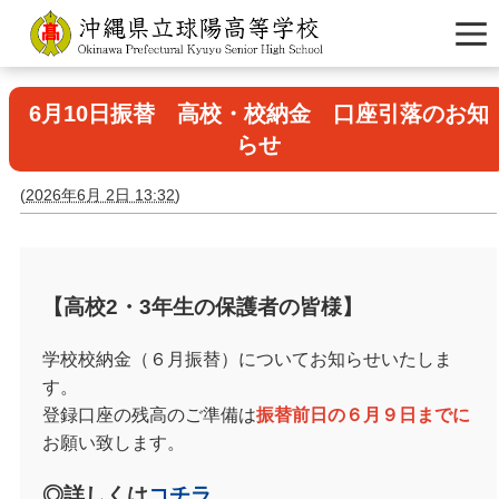
6月10日振替 高校・校納金 口座引落のお知
らせ
(
2026年6月 2日 13:32
)
【
高校
2
・
3
年生の保護者の皆様
】
学校校納金（６月振替）についてお知らせいたしま
す。
登録口座の残高のご準備は
振替前日の６月９日までに
お願い致します。
◎詳しくは
コチラ