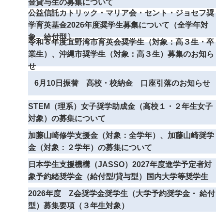
金貸与生の募集について
公益信託カトリック・マリア会・セント・ジョセフ奨
学育英基金2026年度奨学生募集について（全学年対
象 給付型〕
令和８年度宜野湾市育英会奨学生（対象：高３生・卒
業生）、沖縄市奨学生（対象：高３生）募集のお知ら
せ
6月10日振替 高校・校納金 口座引落のお知らせ
STEM（理系）女子奨学助成金（高校１・２年生女子
対象）の募集について
加藤山崎修学支援金（対象：全学年）、加藤山崎奨学
金（対象：２学年）の募集について
日本学生支援機構（JASSO）2027年度進学予定者対
象予約緒奨学金（給付型/貸与型）国内大学等奨学生
2026年度 Z会奨学金奨学生（大学予約奨学金・ 給付
型）募集要項（３年生対象）