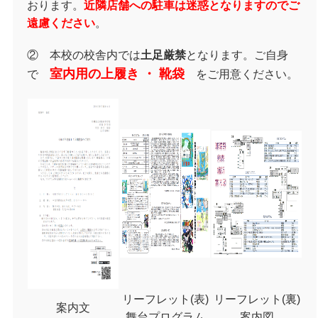
おります。
近隣店舗への駐車は迷惑となりますのでご
遠慮ください
。
② 本校の校舎内では
土足厳禁
となります。ご自身
室内用の上履き ・ 靴袋
で
をご用意ください。
リーフレット(表)
リーフレット(裏)
案内文
舞台プログラム
案内図