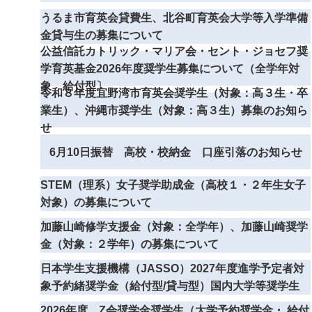
うるま市育英会貸費生、北谷町育英会大学等入学準備
金貸与生の募集について
公益信託カトリック・マリア会・セント・ジョセフ奨
学育英基金2026年度奨学生募集について（全学年対
象 給付型〕
令和８年度宜野湾市育英会奨学生（対象：高３生・卒
業生）、沖縄市奨学生（対象：高３生）募集のお知ら
せ
6月10日振替 高校・校納金 口座引落のお知らせ
STEM（理系）女子奨学助成金（高校１・２年生女子
対象）の募集について
加藤山崎修学支援金（対象：全学年）、加藤山崎奨学
金（対象：２学年）の募集について
日本学生支援機構（JASSO）2027年度進学予定者対
象予約緒奨学金（給付型/貸与型）国内大学等奨学生
2026年度 Z会奨学金奨学生（大学予約奨学金・ 給付