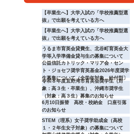
【卒業生へ】大学入試の「学校推薦型選
抜」で出願を考えている方へ
【卒業生へ】大学入試の「学校推薦型選
抜」で出願を考えている方へ
うるま市育英会貸費生、北谷町育英会大
学等入学準備金貸与生の募集について
公益信託カトリック・マリア会・セン
ト・ジョセフ奨学育英基金2026年度奨学
生募集について（全学年対象 給付型〕
令和８年度宜野湾市育英会奨学生（対
象：高３生・卒業生）、沖縄市奨学生
（対象：高３生）募集のお知らせ
6月10日振替 高校・校納金 口座引落
のお知らせ
STEM（理系）女子奨学助成金（高校
１・２年生女子対象）の募集について