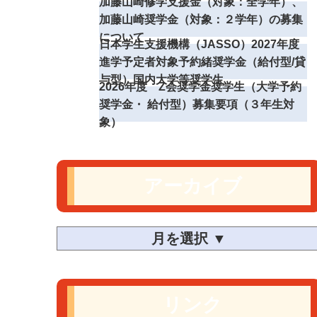
加藤山崎修学支援金（対象：全学年）、
加藤山崎奨学金（対象：２学年）の募集
について
日本学生支援機構（JASSO）2027年度
進学予定者対象予約緒奨学金（給付型/貸
与型）国内大学等奨学生
2026年度 Z会奨学金奨学生（大学予約
奨学金・ 給付型）募集要項（３年生対
象）
アーカイブ
リンク