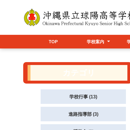
TOP
学校案内
校長挨拶
学校概要
設置学科
学校パンフレット(R8)
球陽スクールポリシー
学校グランドデザイン
アクセス
校舎配置図
行
学
制
カテゴリ
学校行事 (13)
進路指導部 (3)