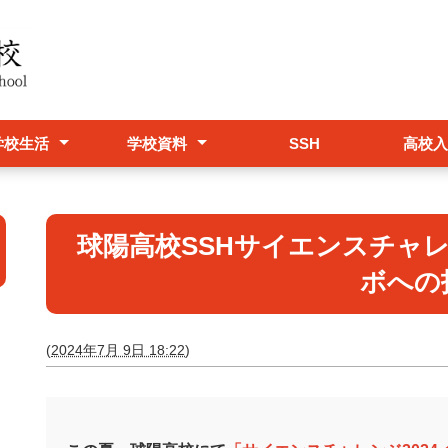
学校生活
学校資料
SSH
高校入
事予定表
校感染症について
服・スリッパ取次店
学校要覧
職員必携
いじめ防止基本方針
危機管理マニュアル
卒業生進学状況
学校評価
入試情
（終了
（終了
文理探
学校パン
球陽高校SSHサイエンスチャレ
ボへの
(
2024年7月 9日 18:22
)