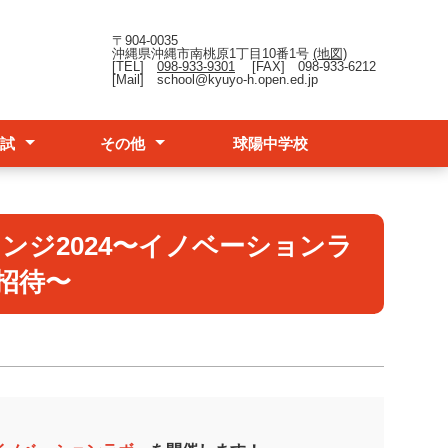
〒904-0035
沖縄県沖縄市南桃原1丁目10番1号
(地図)
[TEL]
098-933-9301
[FAX] 098-933-6212
[Mail] school@kyuyo-h.open.ed.jp
試
その他
球陽中学校
報
）学校説明会動画
）学校授業見学会
究科について
フレット(R8)
台風時の対応
各種証明書の発行
卒業生の方
教育実習希望者へ
ンジ2024〜イノベーションラ
招待〜