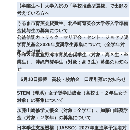
【卒業生へ】大学入試の「学校推薦型選抜」で出願を
考えている方へ
うるま市育英会貸費生、北谷町育英会大学等入学準備
金貸与生の募集について
公益信託カトリック・マリア会・セント・ジョセフ奨
学育英基金2026年度奨学生募集について（全学年対
象 給付型〕
令和８年度宜野湾市育英会奨学生（対象：高３生・卒
業生）、沖縄市奨学生（対象：高３生）募集のお知ら
せ
6月10日振替 高校・校納金 口座引落のお知らせ
STEM（理系）女子奨学助成金（高校１・２年生女子
対象）の募集について
加藤山崎修学支援金（対象：全学年）、加藤山崎奨学
金（対象：２学年）の募集について
日本学生支援機構（JASSO）2027年度進学予定者対