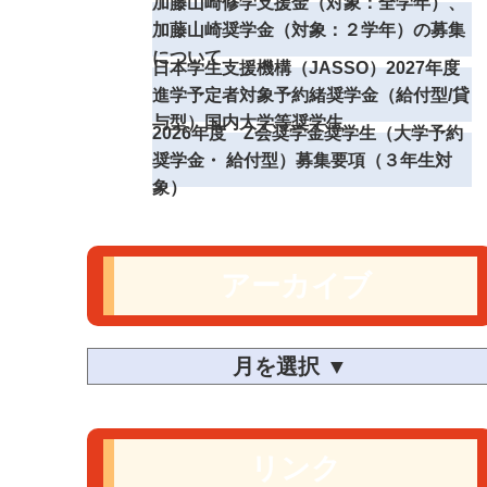
加藤山崎修学支援金（対象：全学年）、
加藤山崎奨学金（対象：２学年）の募集
について
日本学生支援機構（JASSO）2027年度
進学予定者対象予約緒奨学金（給付型/貸
与型）国内大学等奨学生
2026年度 Z会奨学金奨学生（大学予約
奨学金・ 給付型）募集要項（３年生対
象）
アーカイブ
リンク