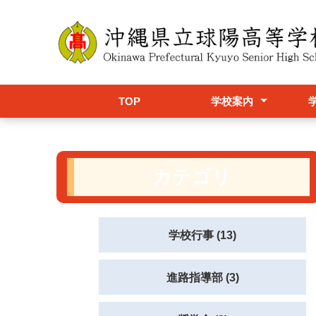
TOP
学校案内
校長挨拶
学校概要
設置学科
学校パンフレット(R8)
球陽スクールポリシー
学校グランドデザイン
アクセス
校舎配置図
行
学
制
カテゴリ
学校行事 (13)
進路指導部 (3)