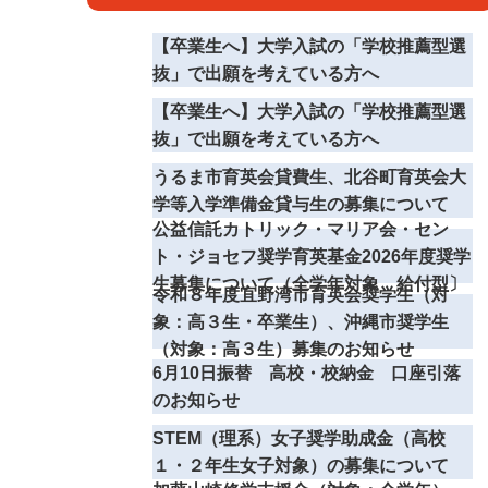
【卒業生へ】大学入試の「学校推薦型選
抜」で出願を考えている方へ
【卒業生へ】大学入試の「学校推薦型選
抜」で出願を考えている方へ
うるま市育英会貸費生、北谷町育英会大
学等入学準備金貸与生の募集について
公益信託カトリック・マリア会・セン
ト・ジョセフ奨学育英基金2026年度奨学
生募集について（全学年対象 給付型〕
令和８年度宜野湾市育英会奨学生（対
象：高３生・卒業生）、沖縄市奨学生
（対象：高３生）募集のお知らせ
6月10日振替 高校・校納金 口座引落
のお知らせ
STEM（理系）女子奨学助成金（高校
１・２年生女子対象）の募集について