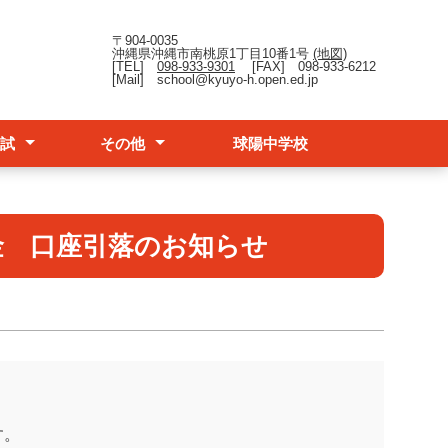
〒904-0035
沖縄県沖縄市南桃原1丁目10番1号
(地図)
[TEL]
098-933-9301
[FAX] 098-933-6212
[Mail] school@kyuyo-h.open.ed.jp
試
その他
球陽中学校
報
）学校説明会動画
）学校授業見学会
究科について
フレット(R8)
台風時の対応
各種証明書の発行
卒業生の方
教育実習希望者へ
納金 口座引落のお知らせ
す。