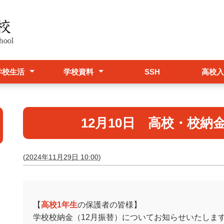
学校生活
学校資料
SSH
高校入
事予定表
校感染症について
服・スリッパ取次店
学校要覧
職員必携
いじめ防止基本方針
危機管理マニュアル
卒業生進学状況
学校評価
入試情
（終了
（終了
文理探
学校パン
12月10日 高校・校
(
2024年11月29日 10:00
)
【
高校1年生
の保護者の皆様】
学校校納金（12月振替）についてお知らせいたしま